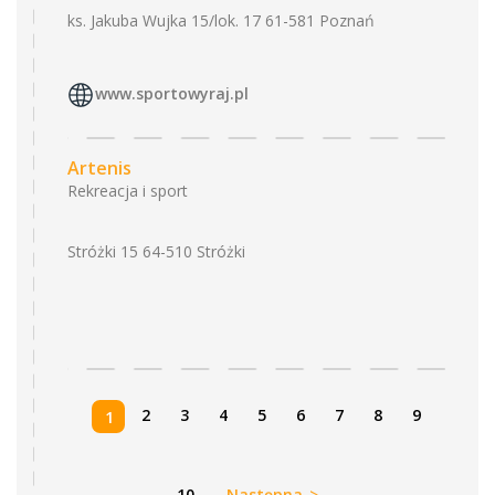
ks. Jakuba Wujka 15/lok. 17 61-581 Poznań
www.sportowyraj.pl
Artenis
Rekreacja i sport
Stróżki 15 64-510 Stróżki
2
3
4
5
6
7
8
9
1
10
Następna
>