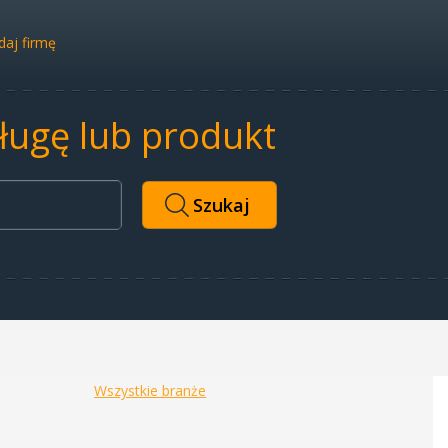
aj firmę
sługę lub produkt
Wszystkie branże