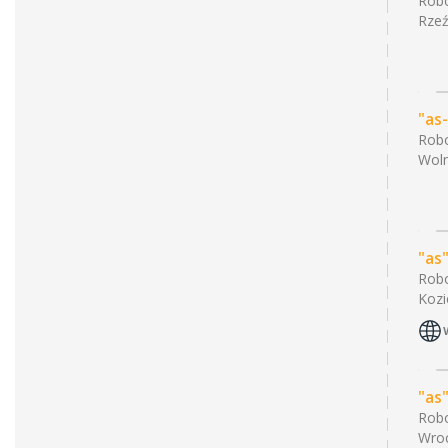
Robo
Rzeź
"as
Robo
Woln
"as
Robo
Kozi
"as
Robo
Wro