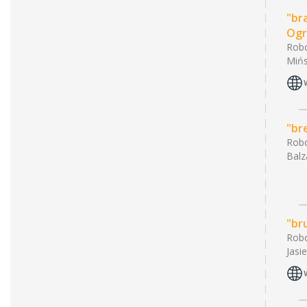
"br
Ogr
Robo
Mińs
"br
Robo
Balz
"br
Robo
Jasi