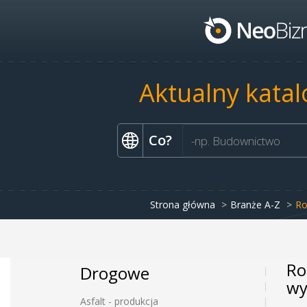
Aktualny katal
Co?
Strona główna
Branże A-Z
Ro
Ro
Drogowe
wy
Asfalt - produkcja