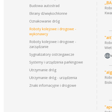
,,B
Budowa autostrad
Robo
Kwar
Ekrany dźwiękochłonne
Oznakowanie dróg
Roboty kolejowe i drogowe -
wykonawcy
"ai
Roboty kolejowe i drogowe -
Robo
zarządzanie
Wiet
Sygnalizatory ostrzegawcze
Systemy i urządzenia parkingowe
Utrzymanie dróg
"al
Robo
Utrzymanie dróg - urządzenia
Bisk
Znaki infomacyjne i drogowe
"ap