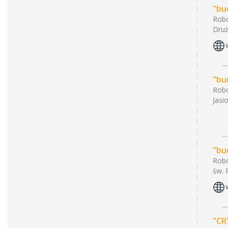
"bu
Robo
Druż
"bu
Robo
Jasi
"bu
Robo
św. 
"CR