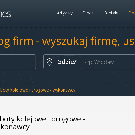
Artykuły
O nas
Kontakt
Dod
og firm - wyszukaj firmę, u
Gdzie?
boty kolejowe i drogowe - wykonawcy
boty kolejowe i drogowe -
konawcy