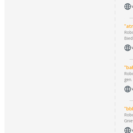
"at
Robo
Bied
"ba
Robo
gen.
"bb
Robo
Gni