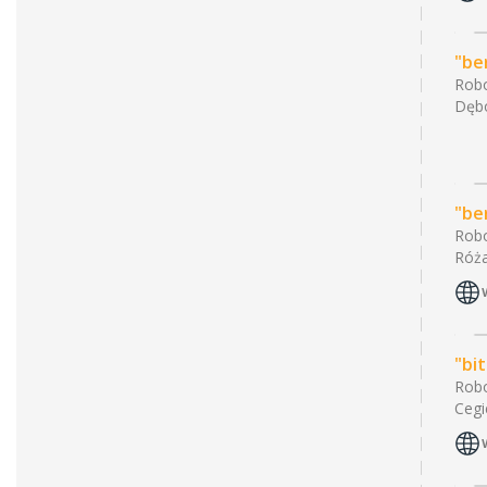
"be
Robo
Dębo
"be
Robo
Róża
"bi
Robo
Cegi