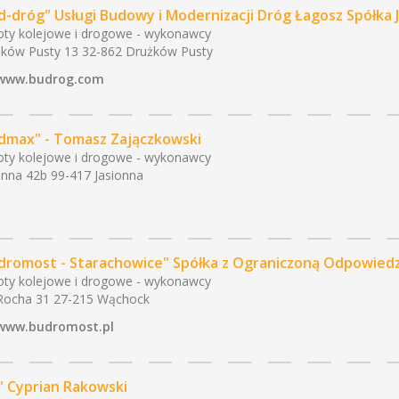
d-dróg" Usługi Budowy i Modernizacji Dróg Łagosz Spółka
ty kolejowe i drogowe - wykonawcy
ków Pusty 13 32-862 Drużków Pusty
www.budrog.com
dmax" - Tomasz Zajączkowski
ty kolejowe i drogowe - wykonawcy
onna 42b 99-417 Jasionna
dromost - Starachowice" Spółka z Ograniczoną Odpowiedz
ty kolejowe i drogowe - wykonawcy
Rocha 31 27-215 Wąchock
www.budromost.pl
" Cyprian Rakowski