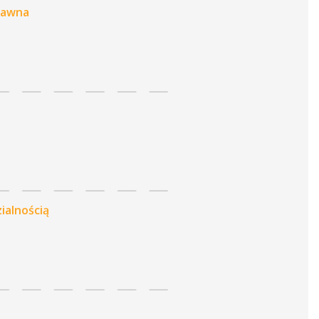
 Jawna
ialnością