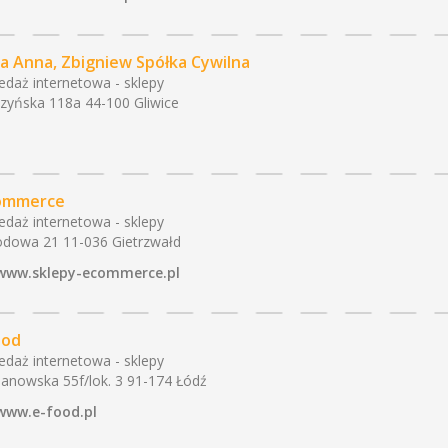
a Anna, Zbigniew Spółka Cywilna
edaż internetowa - sklepy
zyńska 118a 44-100 Gliwice
ommerce
edaż internetowa - sklepy
dowa 21 11-036 Gietrzwałd
www.sklepy-ecommerce.pl
ood
edaż internetowa - sklepy
nowska 55f/lok. 3 91-174 Łódź
www.e-food.pl