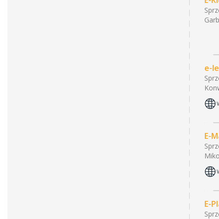
E-Ki
Sprz
Garb
e-l
Sprz
Konw
E-M
Sprz
Miko
E-P
Sprz