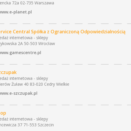
encka 72a 02-735 Warszawa
www.e-planet.pl
ervice Central Spółka z Ograniczoną Odpowiedzialnością
edaż internetowa - sklepy
rykowska 2A 50-503 Wrocław
www.gamescentre.pl
zczupak
edaż internetowa - sklepy
ierów Żuław 40 83-020 Cedry Wielkie
www.e-szczupak.pl
zop
edaż internetowa - sklepy
cewicza 37 71-553 Szczecin