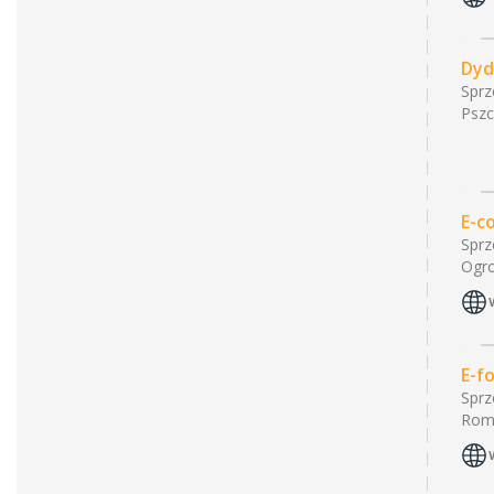
Dyd
Sprz
Pszc
E-c
Sprz
Ogro
E-f
Sprz
Roma