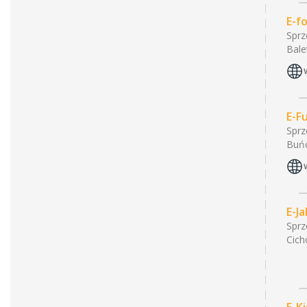
E-f
Sprz
Bale
E-F
Sprz
Buń
E-J
Sprz
Cich