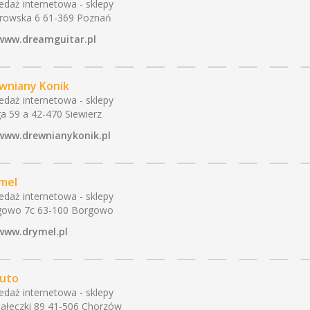
edaż internetowa - sklepy
rowska 6 61-369 Poznań
www.dreamguitar.pl
wniany Konik
edaż internetowa - sklepy
a 59 a 42-470 Siewierz
www.drewnianykonik.pl
mel
edaż internetowa - sklepy
gowo 7c 63-100 Borgowo
www.drymel.pl
uto
edaż internetowa - sklepy
Gałeczki 89 41-506 Chorzów