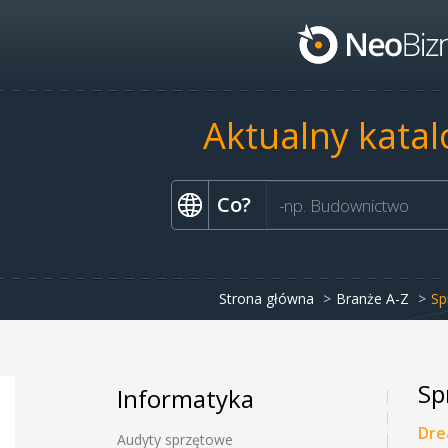
Aktualny katal
Co?
Strona główna
Branże A-Z
Sp
Sp
Informatyka
Dre
Audyty sprzętowe