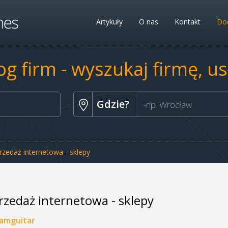
Artykuły
O nas
Kontakt
Dod
og firm - wyszukaj firmę, u
Gdzie?
rzedaż internetowa - sklepy
rzedaż internetowa - sklepy
amguitar