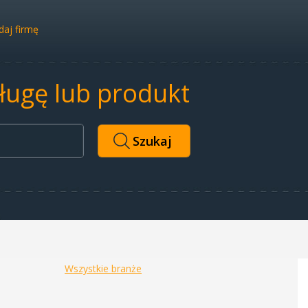
aj firmę
sługę lub produkt
Wszystkie branże