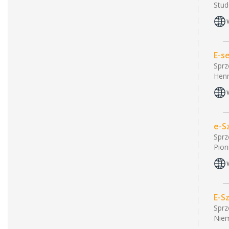
Stud
E-s
Sprz
Hen
e-S
Sprz
Pion
E-S
Sprz
Niem