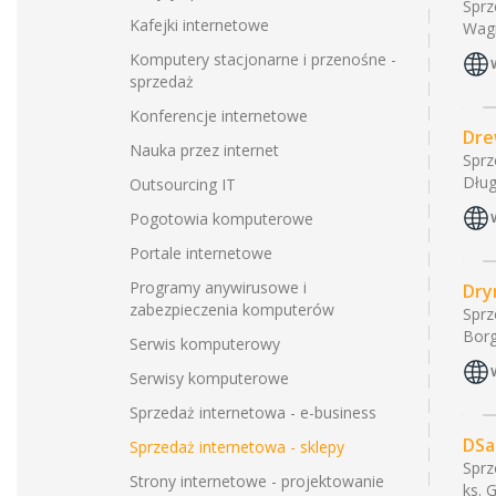
Sprz
Kafejki internetowe
Wag
Komputery stacjonarne i przenośne -
sprzedaż
Konferencje internetowe
Dre
Nauka przez internet
Sprz
Dług
Outsourcing IT
Pogotowia komputerowe
Portale internetowe
Programy anywirusowe i
Dry
zabezpieczenia komputerów
Sprz
Bor
Serwis komputerowy
Serwisy komputerowe
Sprzedaż internetowa - e-business
DSa
Sprzedaż internetowa - sklepy
Sprz
Strony internetowe - projektowanie
ks. 