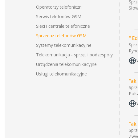
Sprz
Operatorzy telefoniczni
Słow
Serwis telefonów GSM
Sieci i centrale telefoniczne
Sprzedaż telefonów GSM
" Ed
Sprz
Systemy telekomunikacyjne
Ryne
Telekomunikacja - sprzęt i podzespoły
Urządzenia telekomunikacyjne
Usługi telekomunikacyjne
"ak
Sprz
Połt
"ak
Sprz
Zwyc