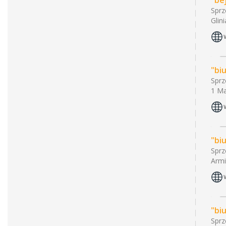
"be
Sprz
Glin
"bi
Sprz
1 Ma
"bi
Sprz
Armi
"bi
Sprz