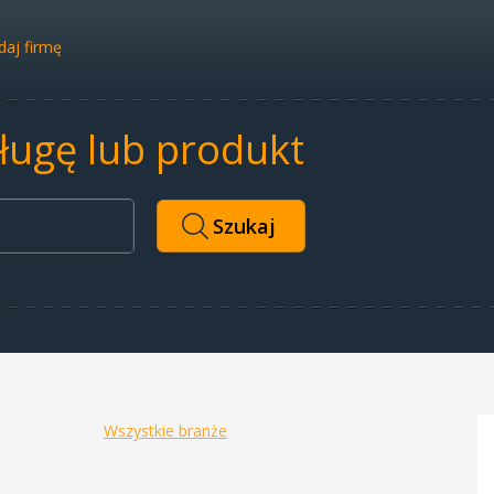
aj firmę
sługę lub produkt
Wszystkie branże