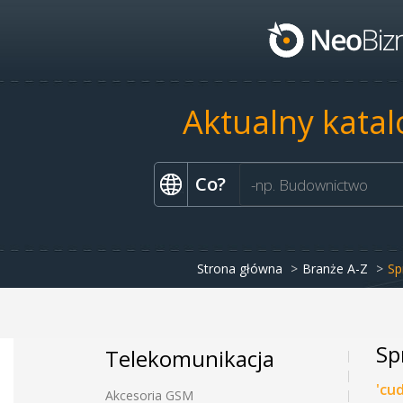
Aktualny katal
Co?
Strona główna
Branże A-Z
Sp
Sp
Telekomunikacja
'cu
Akcesoria GSM