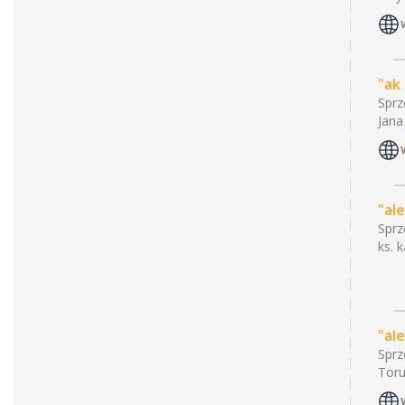
"ak
Sprz
Jana
"ale
Sprz
ks. 
"ale
Sprz
Toru