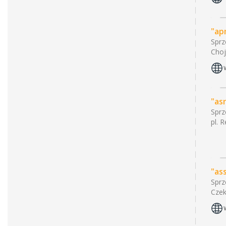
"ap
Sprz
Choj
"as
Sprz
pl. 
"as
Sprz
Czek