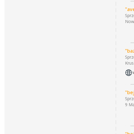
"av
Sprz
Nowa
"ba
Sprz
Krus
"be
Sprz
9 Ma