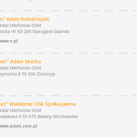
m" Adam Kołodziejski
edaż telefonów GSM
nicka 41 83-200 Starogard Gdański
www.n.pl
net" Adam Skórka
edaż telefonów GSM
Reymonta 8 59-500 Złotoryja
set" Waldemar Olik Spółka Jawna
edaż telefonów GSM
oladowa 9 55-075 Bielany Wrocławskie
www.asset.com.pl