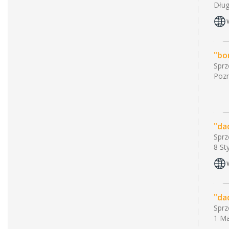
Dług
"bo
Sprz
Pozn
"da
Sprz
8 St
"da
Sprz
1 Ma