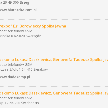
a 29 49-306 Brzeg
www.biuroteka.com.pl
rexpo" E.r. Borowieccy Spółka Jawna
edaż telefonów GSM
ańska 6 62-020 Swarzędz
dakomp Łukasz Daszkiewicz, Genowefa Tadeusz Spółka Ja
edaż telefonów GSM
ycznia 3/lok. 1 64-410 Sieraków
www.dadakomp.pl
dakomp Łukasz Daszkiewicz, Genowefa Tadeusz Spółka Ja
edaż telefonów GSM
ja 12 66-200 Świebodzin