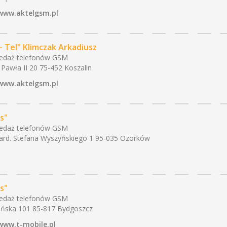
www.aktelgsm.pl
 - Tel" Klimczak Arkadiusz
edaż telefonów GSM
 Pawła II 20 75-452 Koszalin
www.aktelgsm.pl
s"
edaż telefonów GSM
kard. Stefana Wyszyńskiego 1 95-035 Ozorków
s"
edaż telefonów GSM
ńska 101 85-817 Bydgoszcz
www.t-mobile.pl