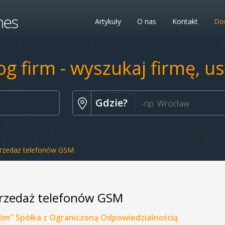
Artykuły
O nas
Kontakt
Dod
og firm - wyszukaj firmę, u
Gdzie?
rzedaż telefonów GSM
rzedaż telefonów GSM
dim" Spółka z Ograniczoną Odpowiedzialnością