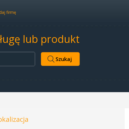
aj firmę
sługę lub produkt
okalizacja