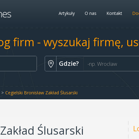
Artykuły
O nas
Kontakt
Dod
og firm - wyszukaj firmę, u
Gdzie?
Cegielski Bronisław Zakład Ślusarski
 Zakład Ślusarski
L