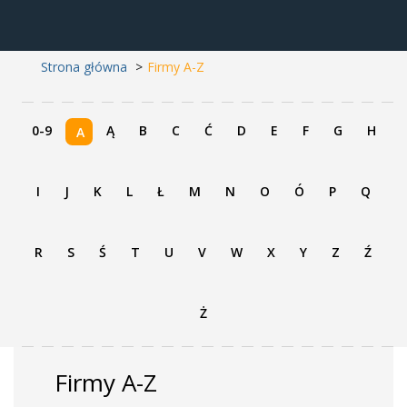
Strona główna
Firmy A-Z
0-9
Ą
B
C
Ć
D
E
F
G
H
A
I
J
K
L
Ł
M
N
O
Ó
P
Q
R
S
Ś
T
U
V
W
X
Y
Z
Ź
Ż
Firmy A-Z