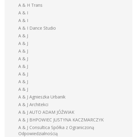
A & H Trans
A & I
A & I
A & I Dance Studio
A & J
A & J
A & J
A & J
A & J
A & J
A & J
A & J
A & J Agnieszka Urbanik
A & J Architekci
A & J AUTO ADAM JÓŹWIAK
A & J BHPOWIEC JUSTYNA KACZMARCZYK
A & J Consultica Spółka z Ograniczoną
Odpowiedzialnością