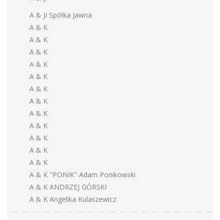
A & JI Spółka Jawna
A & K
A & K
A & K
A & K
A & K
A & K
A & K
A & K
A & K
A & K
A & K
A & K
A & K "PONIK" Adam Ponikowski
A & K ANDRZEJ GÓRSKI
A & K Angelika Kulaszewicz