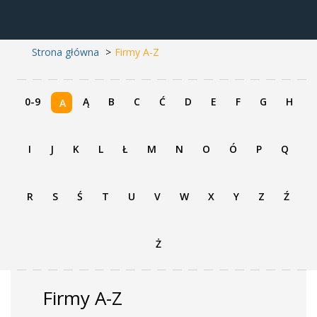
Strona główna
Firmy A-Z
0-9
Ą
B
C
Ć
D
E
F
G
H
A
I
J
K
L
Ł
M
N
O
Ó
P
Q
R
S
Ś
T
U
V
W
X
Y
Z
Ź
Ż
Firmy A-Z