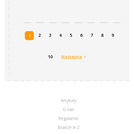
2
3
4
5
6
7
8
9
1
10
Następna
>
Artykuły
O nas
Regulamin
Branże A-Z