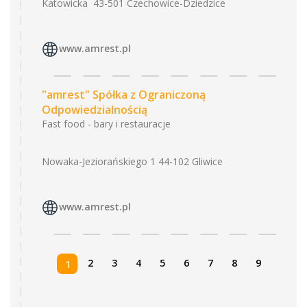
Katowicka 43-501 Czechowice-Dziedzice
www.amrest.pl
"amrest" Spółka z Ograniczoną
Odpowiedzialnością
Fast food - bary i restauracje
Nowaka-Jeziorańskiego 1 44-102 Gliwice
www.amrest.pl
2
3
4
5
6
7
8
9
1