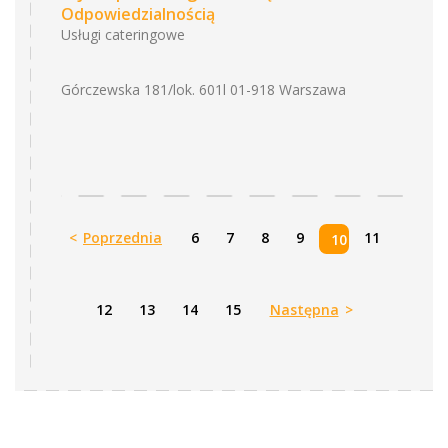
Odpowiedzialnością
Usługi cateringowe
Górczewska 181/lok. 601l 01-918 Warszawa
<
Poprzednia
6
7
8
9
11
10
12
13
14
15
Następna
>