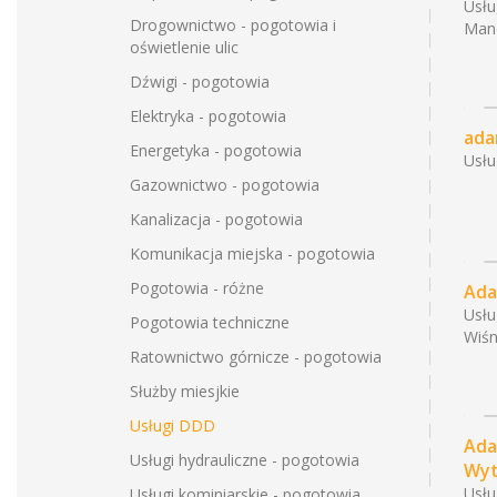
Usł
Drogownictwo - pogotowia i
Man
oświetlenie ulic
Dźwigi - pogotowia
Elektryka - pogotowia
ada
Energetyka - pogotowia
Usł
Gazownictwo - pogotowia
Kanalizacja - pogotowia
Komunikacja miejska - pogotowia
Pogotowia - różne
Ada
Usł
Pogotowia techniczne
Wiśn
Ratownictwo górnicze - pogotowia
Służby miesjkie
Usługi DDD
Ada
Usługi hydrauliczne - pogotowia
Wyt
Usł
Usługi kominiarskie - pogotowia