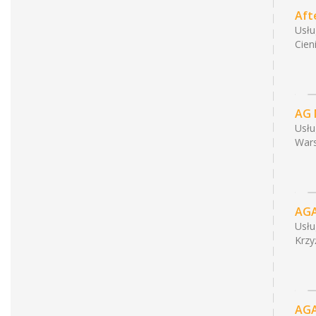
Aft
Usł
Cien
AG 
Usł
War
AGA
Usł
Krzy
AGA