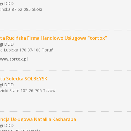
ugi DDD
ińska 87 62-085 Skoki
ta Rucińska Firma Handlowo Usługowa "tortox"
ugi DDD
a Lubicka 170 87-100 Toruń
www.tortox.pl
ta Solecka SOLBŁYSK
ugi DDD
zinki Stare 102 26-706 Tczów
ncja Usługowa Nataliia Kasharaba
ugi DDD