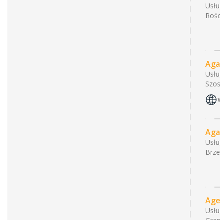
Usł
Rośc
Aga
Usł
Szos
Aga
Usł
Brze
Age
Usł