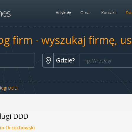
Artykuły
O nas
Kontakt
Dod
og firm - wyszukaj firmę, u
Gdzie?
ługi DDD
ługi DDD
m Orzechowski