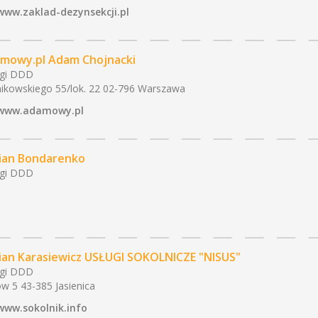
www.zaklad-dezynsekcji.pl
mowy.pl Adam Chojnacki
ugi DDD
ikowskiego 55/lok. 22 02-796 Warszawa
www.adamowy.pl
ian Bondarenko
ugi DDD
ian Karasiewicz USŁUGI SOKOLNICZE "NISUS"
ugi DDD
ów 5 43-385 Jasienica
www.sokolnik.info