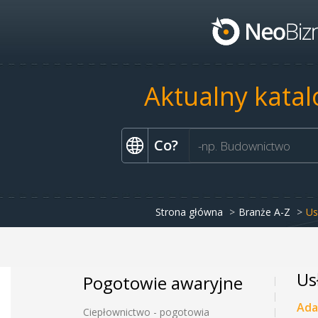
Aktualny katal
Co?
Strona główna
Branże A-Z
Us
Us
Pogotowie awaryjne
Ada
Ciepłownictwo - pogotowia