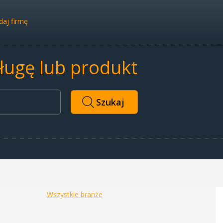
aj firmę
sługę lub produkt
Wszystkie branże