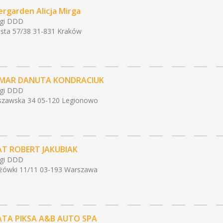
ergarden Alicja Mirga
ugi DDD
ista 57/38 31-831 Kraków
MAR DANUTA KONDRACIUK
ugi DDD
szawska 34 05-120 Legionowo
T ROBERT JAKUBIAK
ugi DDD
żówki 11/11 03-193 Warszawa
TA PIKSA A&B AUTO SPA