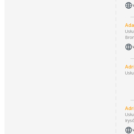
Ada
Usł
Bron
Adr
Usł
Adr
Usł
Irys