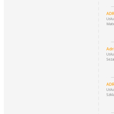
ADR
Usł
Mate
Adr
Usł
Seza
ADR
Usł
Szkl