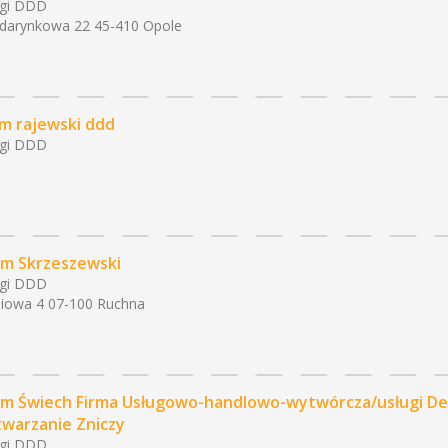
ugi DDD
darynkowa 22 45-410 Opole
m rajewski ddd
ugi DDD
m Skrzeszewski
ugi DDD
iowa 4 07-100 Ruchna
m Świech Firma Usługowo-handlowo-wytwórcza/usługi Dez
warzanie Zniczy
ugi DDD