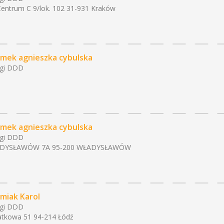
Centrum C 9/lok. 102 31-931 Kraków
mek agnieszka cybulska
ugi DDD
mek agnieszka cybulska
ugi DDD
DYSŁAWÓW 7A 95-200 WŁADYSŁAWÓW
miak Karol
ugi DDD
tkowa 51 94-214 Łódź