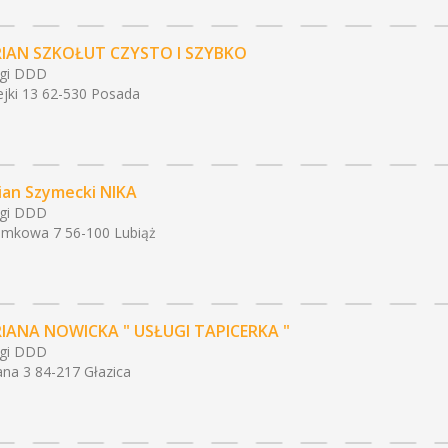
IAN SZKOŁUT CZYSTO I SZYBKO
ugi DDD
jki 13 62-530 Posada
ian Szymecki NIKA
ugi DDD
mkowa 7 56-100 Lubiąż
IANA NOWICKA " USŁUGI TAPICERKA "
ugi DDD
ana 3 84-217 Głazica