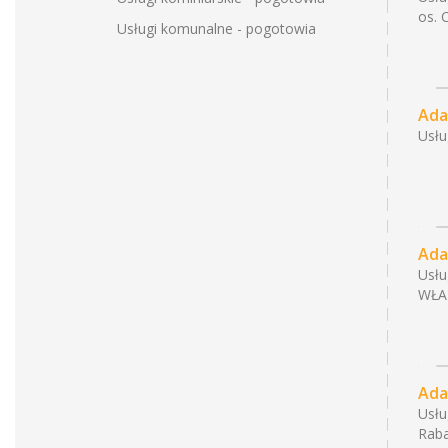
os. 
Usługi komunalne - pogotowia
Ada
Usł
Ada
Usł
WŁA
Ada
Usł
Raba