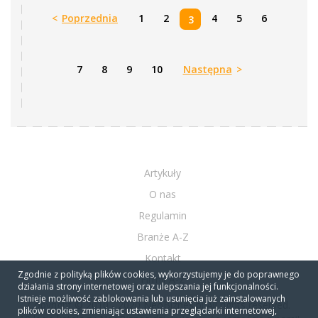
<
Poprzednia
1
2
4
5
6
3
7
8
9
10
Następna
>
Artykuły
O nas
Regulamin
Branże A-Z
Kontakt
Zgodnie z polityką plików cookies, wykorzystujemy je do poprawnego
Firmy A-Z
działania strony internetowej oraz ulepszania jej funkcjonalności.
Istnieje możliwość zablokowania lub usunięcia już zainstalowanych
Copyright © 2010 - 2020 NeoBiznes.pl All rights reserved.
plików cookies, zmieniając ustawienia przeglądarki internetowej,