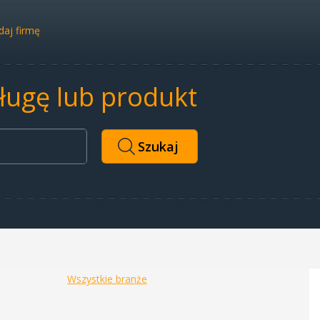
aj firmę
sługę lub produkt
Wszystkie branże