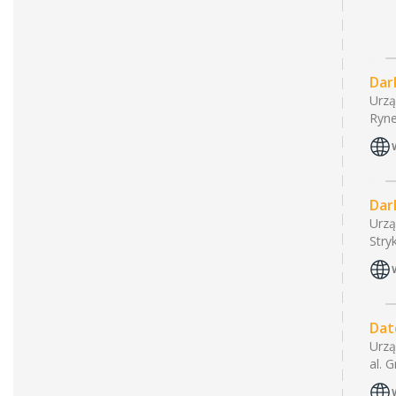
Dar
Urzą
Ryne
Dar
Urzą
Stry
Dat
Urzą
al. 