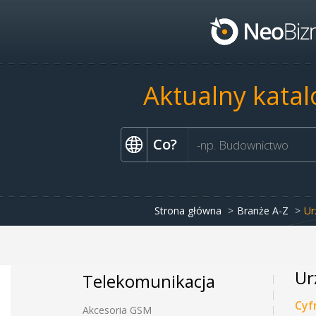
Aktualny katal
Co?
Strona główna
Branże A-Z
Ur
Ur
Telekomunikacja
Cyf
Akcesoria GSM