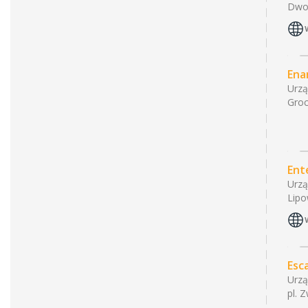
Dwor
Ena
Urzą
Groc
Ent
Urzą
Lipo
Esc
Urzą
pl. 