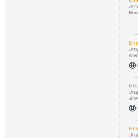
Elm
Urzą
Now
Eln
Urzą
Wier
Elte
Urzą
Skow
Emm
Urzą