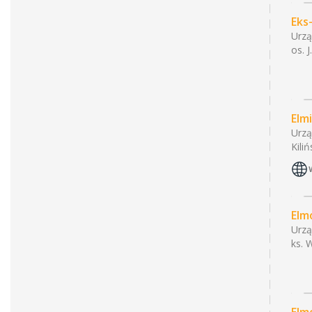
Eks
Urzą
os. 
Elm
Urzą
Kili
Elm
Urzą
ks. 