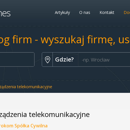
Artykuły
O nas
Kontakt
Dod
og firm - wyszukaj firmę, u
Gdzie?
ządzenia telekomunikacyjne
ządzenia telekomunikacyjne
rokom Spółka Cywilna