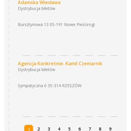
Adamska Wiesława
Dystrybucja biletów
Bursztynowa 13 05-191 Nowe Pieścirogi
Agencja Konkretnie. Kamil Czemarnik
Dystrybucja biletów
Sympatyczna 6 35-314 RZESZÓW
2
3
4
5
6
7
8
9
1