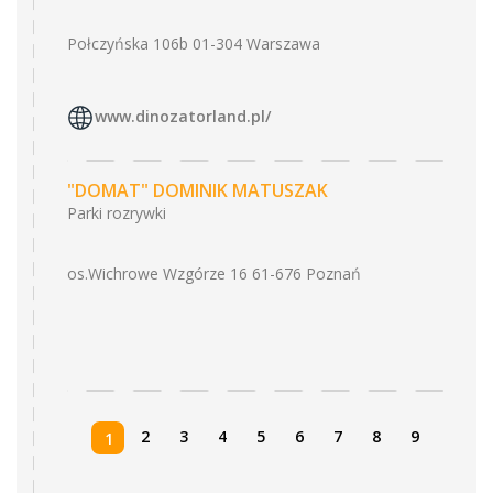
Połczyńska 106b 01-304 Warszawa
www.dinozatorland.pl/
"DOMAT" DOMINIK MATUSZAK
Parki rozrywki
os.Wichrowe Wzgórze 16 61-676 Poznań
2
3
4
5
6
7
8
9
1