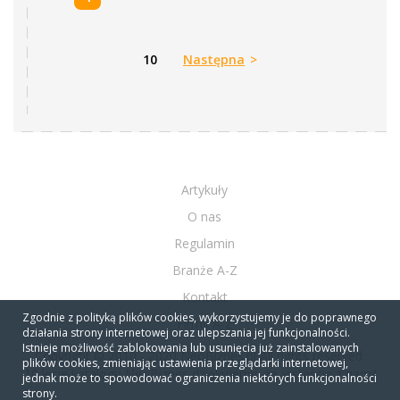
10
Następna
>
Artykuły
O nas
Regulamin
Branże A-Z
Kontakt
Zgodnie z polityką plików cookies, wykorzystujemy je do poprawnego
Firmy A-Z
działania strony internetowej oraz ulepszania jej funkcjonalności.
Istnieje możliwość zablokowania lub usunięcia już zainstalowanych
Copyright © 2010 - 2020 NeoBiznes.pl All rights reserved.
plików cookies, zmieniając ustawienia przeglądarki internetowej,
10 lecie katalogu NeoBiznes dziękujemy, że jesteście z nami!
jednak może to spowodować ograniczenia niektórych funkcjonalności
strony.