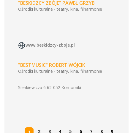
"BESKIDZCY ZBÓJE" PAWEŁ GRZYB
Ośrodki kulturalne - teatry, kina, filharmonie
www.beskidzcy-zboje.pl
"BESTMUSIC" ROBERT WÓJCIK
Ośrodki kulturalne - teatry, kina, filharmonie
Sienkiewicza 6 62-052 Komorniki
2
3
4
5
6
7
8
9
1