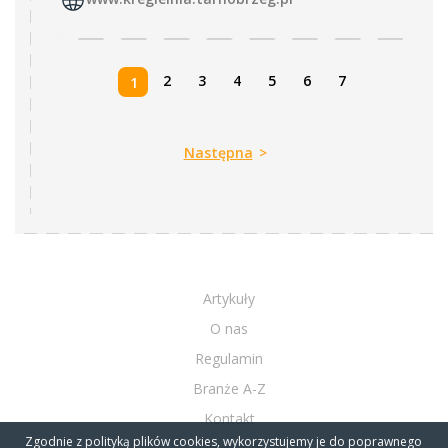
2
3
4
5
6
7
1
Następna
>
Artykuły
O nas
Regulamin
Branże A-Z
Kontakt
Zgodnie z polityką plików cookies, wykorzystujemy je do poprawnego