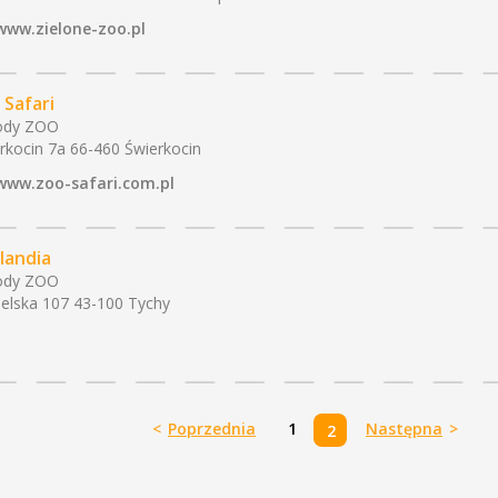
www.zielone-zoo.pl
 Safari
ody ZOO
rkocin 7a 66-460 Świerkocin
www.zoo-safari.com.pl
landia
ody ZOO
Bielska 107 43-100 Tychy
<
Poprzednia
1
Następna
>
2