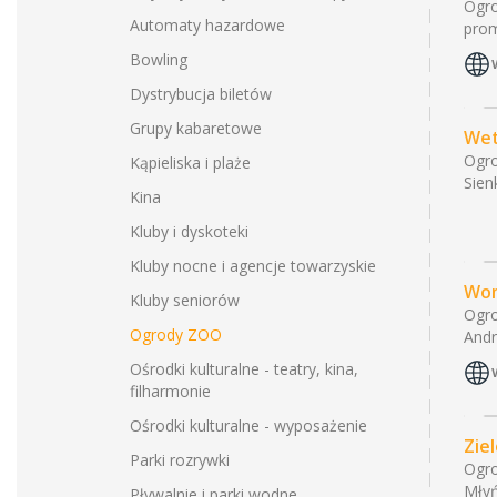
Ogr
Automaty hazardowe
prom
Bowling
Dystrybucja biletów
Grupy kabaretowe
Wet
Ogr
Kąpieliska i plaże
Sien
Kina
Kluby i dyskoteki
Kluby nocne i agencje towarzyskie
Wo
Kluby seniorów
Ogr
Ogrody ZOO
Andr
Ośrodki kulturalne - teatry, kina,
filharmonie
Ośrodki kulturalne - wyposażenie
Zie
Parki rozrywki
Ogr
Młyń
Pływalnie i parki wodne