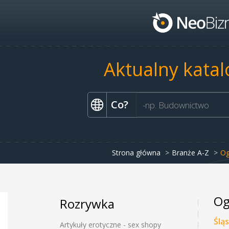
Aktualny katal
Co?
Strona główna
Branże A-Z
Og
Og
Rozrywka
Ślą
Artykuły erotyczne - sex shopy