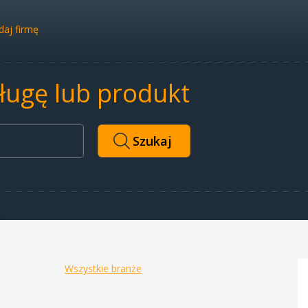
aj firmę
sługę lub produkt
Wszystkie branże