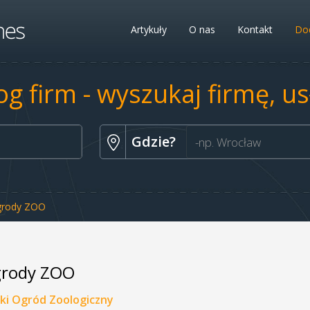
Artykuły
O nas
Kontakt
Dod
og firm - wyszukaj firmę, u
Gdzie?
rody ZOO
rody ZOO
ski Ogród Zoologiczny