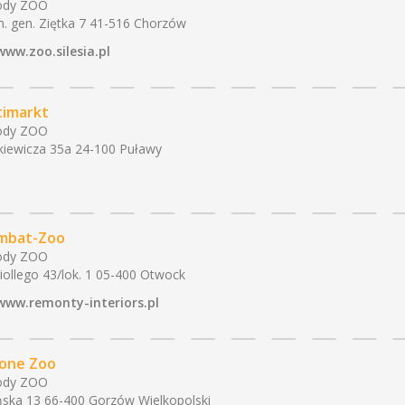
ody ZOO
. gen. Ziętka 7 41-516 Chorzów
www.zoo.silesia.pl
imarkt
ody ZOO
kiewicza 35a 24-100 Puławy
mbat-Zoo
ody ZOO
iollego 43/lok. 1 05-400 Otwock
www.remonty-interiors.pl
lone Zoo
ody ZOO
ska 13 66-400 Gorzów Wielkopolski